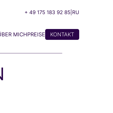
+ 49 175 183 92 85
|
RU
ÜBER MICH
PREISE
KONTAKT
N