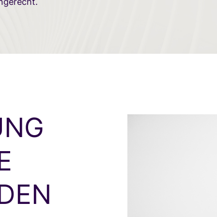
ingerecht.
UNG
E
 DEN